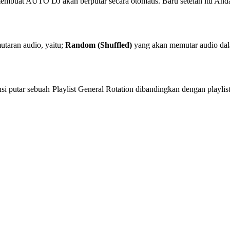
 membuat AUTO DJ akan berputar secara otomatis. Baru setelah itu An
utaran audio, yaitu;
Random (Shuffled)
yang akan memutar audio dal
i putar sebuah Playlist General Rotation dibandingkan dengan playlis