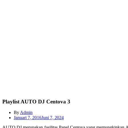
Playlist AUTO DJ Centova 3
By
Admin
Januari 7, 2016
Juni 7, 2024
AUTO DJ merupakan fasilitas Panel Centova yang memungkinkan Anda