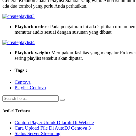
General Rotation adalah Playlist Standar yang wajib Anda isi untuk
ada dua tombol yang perlu Anda perhatikan.
Playback order
: Pada pengaturan ini ada 2 pilihan urutan pem
memutar audio sesuai dengan susunan yang dibuat
Playback weight:
Merupakan fasilitas yang mengatur Frekwens
sering playlist tersebut akan diputar.
Tags :
Centova
Playlist Centova
Artikel Terbaru
Contoh Player Untuk Ditaruh Di Website
Cara Upload File Di AutoDJ Centova 3
Status Server Streaming