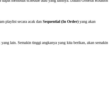
da dapat membuat schedule atau yang lainnya. Dalam General Rotation
am playlist secara acak dan
Sequential (In Order)
yang akan
t yang lain. Semakin tinggi angkanya yang kita berikan, akan semakin