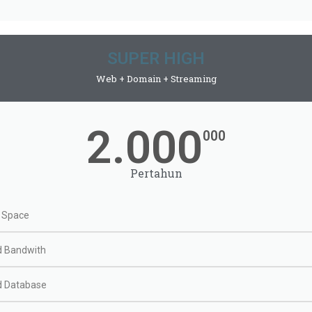
SUPER HIGH
Web + Domain + Streaming
2.000
000
Pertahun
 Space
d Bandwith
d Database