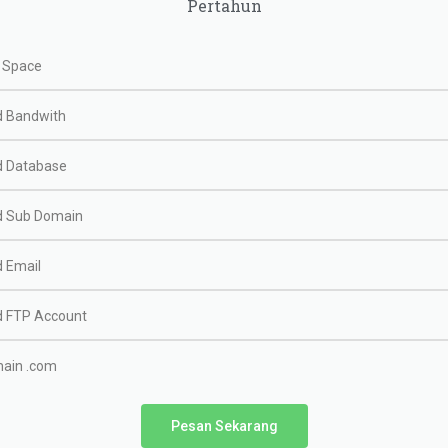
Pertahun
 Space
d Bandwith
d Database
d Sub Domain
d Email
d FTP Account
ain .com
Pesan Sekarang