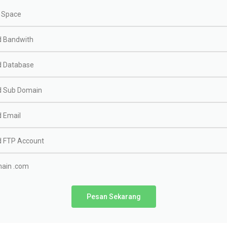
 Space
d Bandwith
d Database
d Sub Domain
d Email
d FTP Account
ain .com
Pesan Sekarang