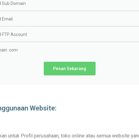
d Sub Domain
d Email
d FTP Account
ain .com
Pesan Sekarang
nggunaan Website:
an untuk Profil perusahaan, toko online atau semua website yan