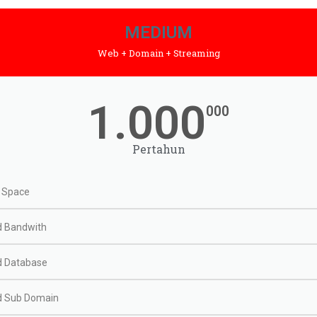
MEDIUM
Web + Domain + Streaming
1.000
000
Pertahun
 Space
d Bandwith
d Database
d Sub Domain