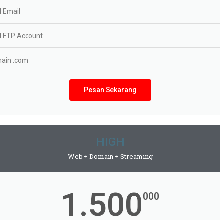
d Email
d FTP Account
ain .com
Pesan Sekarang
HIGH
Web + Domain + Streaming
1.500
000