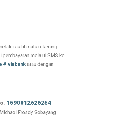
elalui salah satu rekening
asi pembayaran melalui SMS ke
e # viabank
atau dengan
o.
1590012626254
 Michael Fresdy Sebayang