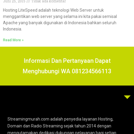
Juni 25, 2015
Tidak ada komentar
Hosting LiteSpeed adalah teknologi Web Server untuk
menggantikan web server yang selama ini kita pakai semisal
Apache yang banyak digunakan di Indonesia bahkan seluruh
Indonesia.
Read More »
Informasi Dan Pertanyaan Dapat
Menghubungi WA 081234566113
Streamingmurah.com adalah penyedia layanan Hosting,
Domain dan Radio Streaming sejak tahun 2014 dengan
mengutamakan dedikasi dukungan pelayanan bagi setiap