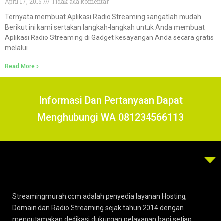
April 17, 2015
Tidak ada komentar
Ternyata membuat Aplikasi Radio Streaming sangatlah mudah.
Berikut ini kami sertakan langkah-langkah untuk Anda membuat
Aplikasi Radio Streaming di Gadget kesayangan Anda secara gratis
melalui
Read More »
Informasi Dan Pertanyaan Dapat
Menghubungi WA 081234566113
Streamingmurah.com adalah penyedia layanan Hosting,
Domain dan Radio Streaming sejak tahun 2014 dengan
mengutamakan dedikasi dukungan pelayanan bagi setiap