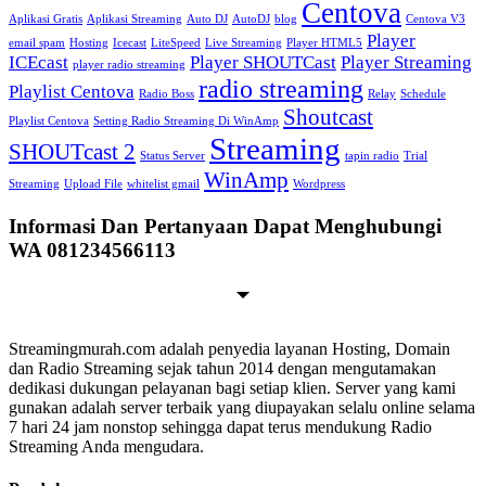
Centova
Aplikasi Gratis
Aplikasi Streaming
Auto DJ
AutoDJ
blog
Centova V3
Player
email spam
Hosting
Icecast
LiteSpeed
Live Streaming
Player HTML5
ICEcast
Player SHOUTCast
Player Streaming
player radio streaming
radio streaming
Playlist Centova
Radio Boss
Relay
Schedule
Shoutcast
Playlist Centova
Setting Radio Streaming Di WinAmp
Streaming
SHOUTcast 2
Status Server
tapin radio
Trial
WinAmp
Streaming
Upload File
whitelist gmail
Wordpress
Informasi Dan Pertanyaan Dapat Menghubungi
WA 081234566113
Streamingmurah.com adalah penyedia layanan Hosting, Domain
dan Radio Streaming sejak tahun 2014 dengan mengutamakan
dedikasi dukungan pelayanan bagi setiap klien. Server yang kami
gunakan adalah server terbaik yang diupayakan selalu online selama
7 hari 24 jam nonstop sehingga dapat terus mendukung Radio
Streaming Anda mengudara.