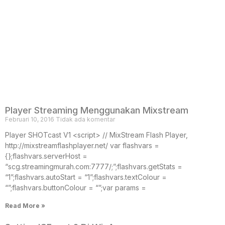
Player Streaming Menggunakan Mixstream
Februari 10, 2016
Tidak ada komentar
Player SHOTcast V1 <script> // MixStream Flash Player,
http://mixstreamflashplayer.net/ var flashvars =
{};flashvars.serverHost =
“scg.streamingmurah.com:7777/;”;flashvars.getStats =
“1”;flashvars.autoStart = “1”;flashvars.textColour =
“”;flashvars.buttonColour = “”;var params =
Read More »